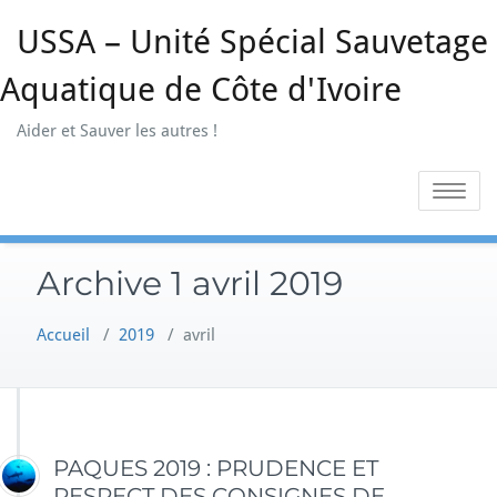
Skip
USSA – Unité Spécial Sauvetage
to
content
Aquatique de Côte d'Ivoire
Aider et Sauver les autres !
Toggle na
Archive 1 avril 2019
Accueil
/
2019
/
avril
PAQUES 2019 : PRUDENCE ET
RESPECT DES CONSIGNES DE