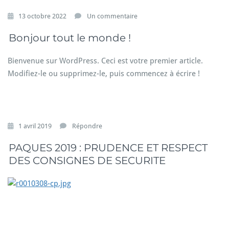
s
13 octobre 2022
Un commentaire
u
Bonjour tout le monde !
r
B
o
Bienvenue sur WordPress. Ceci est votre premier article.
n
Modifiez-le ou supprimez-le, puis commencez à écrire !
j
o
u
r
t
1 avril 2019
Répondre
o
u
PAQUES 2019 : PRUDENCE ET RESPECT
t
DES CONSIGNES DE SECURITE
l
e
m
o
n
d
e !