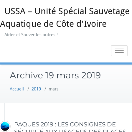
Skip
USSA – Unité Spécial Sauvetage
to
content
Aquatique de Côte d'Ivoire
Aider et Sauver les autres !
Toggle na
Archive 19 mars 2019
Accueil
/
2019
/
mars
PAQUES 2019 : LES CONSIGNES DE
SÉCURITÉ AUX USAGERS DES PLAGES